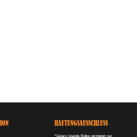
ION
HAFTUNGSAUSSCHLUSS
*Canary Islands Rides vermietet nur