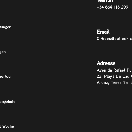
Telefon
+34 664 116 299
tungen
Email
CIRides@outlook.
gen
Adresse
Avenida Rafael Pu
22, Playa De Las 
iertour
Arona, Teneriffa, 
angebote
d Woche