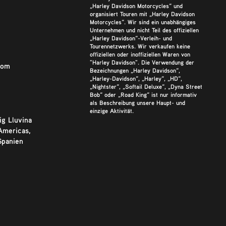
„Harley Davidson Motorcycles“ und
organisiert Touren mit „Harley Davidson
Motorcycles“. Wir sind ein unabhängiges
Unternehmen und nicht Teil des offiziellen
„Harley Davidson“-Verleih- und
Tourennetzwerks. Wir verkaufen keine
offiziellen oder inoffiziellen Waren von
"Harley Davidson". Die Verwendung der
com
Bezeichnungen „Harley Davidson“,
„Harley-Davidson“, „Harley“, „HD“,
„Nightster“, „Softail Deluxe“, „Dyna Street
Bob“ oder „Road King“ ist nur informativ
als Beschreibung unsere Haupt- und
einzige Aktivität.
ig Lluvina
Americas,
Spanien