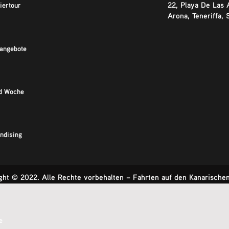
22, Playa De Las 
iertour
Arona, Teneriffa, 
angebote
d Woche
ndising
ght © 2022. Alle Rechte vorbehalten – Fahrten auf den Kanarischen
t
e