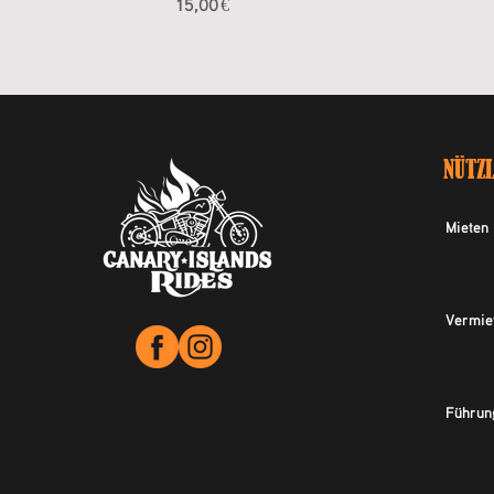
Preis
15,00 €
NÜTZL
Mieten
Vermie
Führun