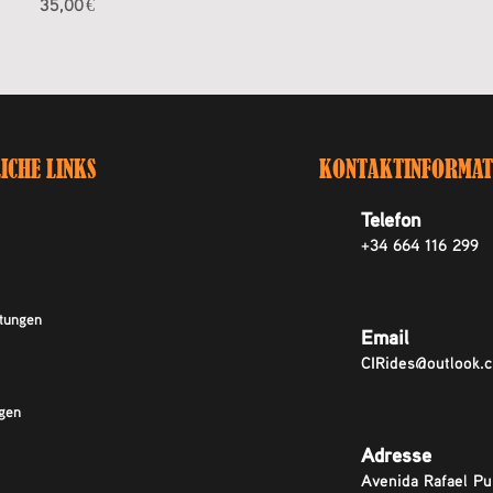
Preis
35,00 €
ICHE LINKS
KONTAKTINFORMAT
Telefon
+34 664 116 299
tungen
Email
CIRides@outlook.
gen
Adresse
Avenida Rafael Pu