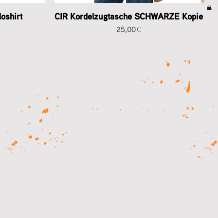
oshirt
CIR Kordelzugtasche SCHWARZE Kopie
Preis
25,00 €