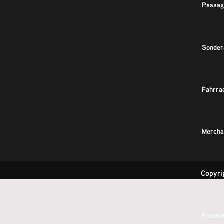
Passag
Sonder
Fahrra
Mercha
Copyri
Kontak
Freund