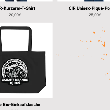
R-Kurzarm-T-Shirt
CIR Unisex-Piqué-Pol
Preis
Preis
20,00 €
25,00 €
e Bio-Einkaufstasche