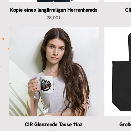
Kopie eines langärmligen Herrenhemds
CI
Preis
28,00 €
CIR Glänzende Tasse 11oz
Groß