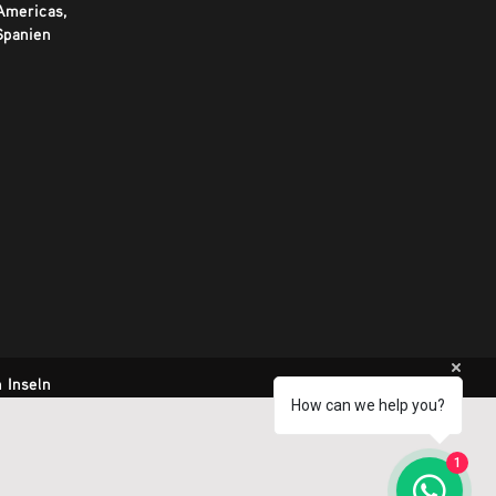
Americas,
Spanien
 Inseln
How can we help you?
1