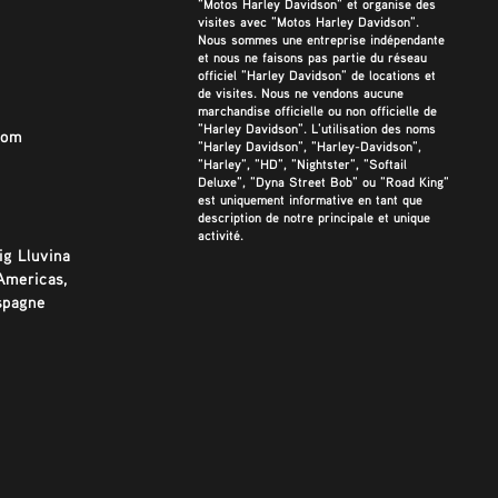
"Motos Harley Davidson" et organise des
visites avec "Motos Harley Davidson".
Nous sommes une entreprise indépendante
et nous ne faisons pas partie du réseau
officiel "Harley Davidson" de locations et
de visites. Nous ne vendons aucune
marchandise officielle ou non officielle de
"Harley Davidson". L'utilisation des noms
com
"Harley Davidson", "Harley-Davidson",
"Harley", "HD", "Nightster", "Softail
Deluxe", "Dyna Street Bob" ou "Road King"
est uniquement informative en tant que
description de notre principale et unique
activité.
ig Lluvina
Americas,
spagne