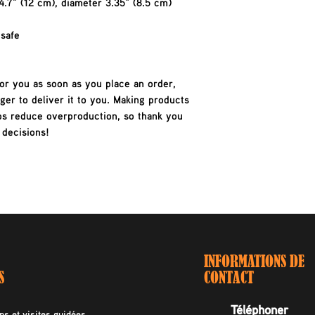
4.7" (12 cm), diameter 3.35" (8.5 cm)
safe
or you as soon as you place an order, 
ger to deliver it to you. Making products 
ps reduce overproduction, so thank you 
 decisions!
INFORMATIONS DE
S
CONTACT
Téléphoner
ns et visites guidées