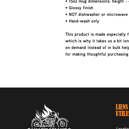
• 15oz mug dimensions: height - 
• Glossy finish
• NOT dishwasher or microwave 
• Hand-wash only
This product is made especially f
which is why it takes us a bit lon
on demand instead of in bulk hel
for making thoughtful purchasing
LIENS
UTILE
Locatio